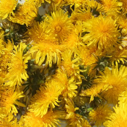
Rauhnächte und
Wintersonnenwende