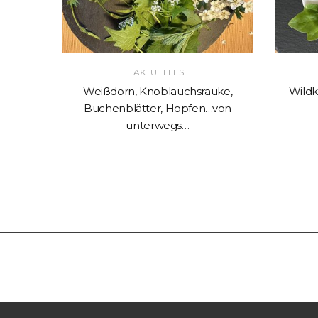
AKTUELLES
kskraut
Weißdorn, Knoblauchsrauke,
Wildk
Buchenblätter, Hopfen…von
unterwegs…