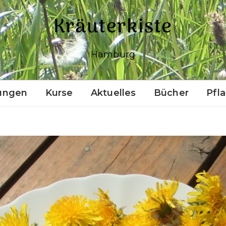
Kräuterkiste
Hamburg
ungen
Kurse
Aktuelles
Bücher
Pfl
Einführung ins
Räuchern (Outdoor)
Pflanzen für die Seele
Pflanzen für die Seele II
(ohne Vorkenntnisse)
Naturkosmetik selber
machen (Anfänger)