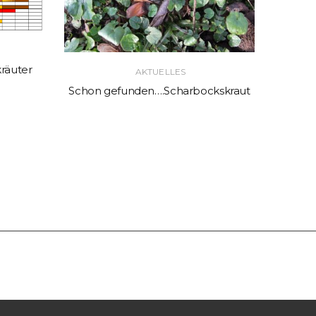
räuter
AKTUELLES
Schon gefunden….Scharbockskraut
Wei
Buc