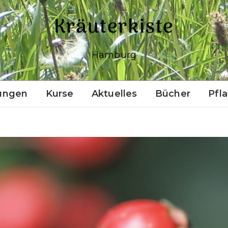
Kräuterkiste
Hamburg
ungen
Kurse
Aktuelles
Bücher
Pfl
Einführung ins
Räuchern (Outdoor)
Pflanzen für die Seele
Pflanzen für die Seele II
(ohne Vorkenntnisse)
Naturkosmetik selber
machen (Anfänger)