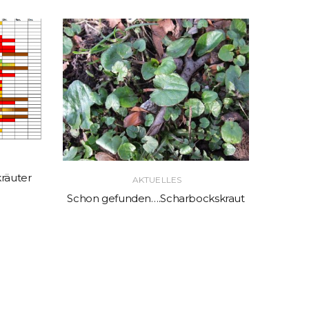
räuter
AKTUELLES
Schon gefunden….Scharbockskraut
Wei
Buc