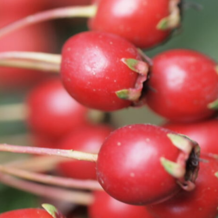
Rauhnächte und
Wintersonnenwende