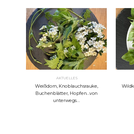
AKTUELLES
kskraut
Weißdorn, Knoblauchsrauke,
Wildk
Buchenblätter, Hopfen…von
unterwegs…