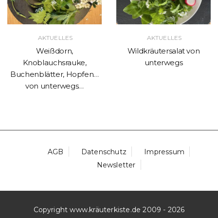
AKTUELLES
AKTUELLES
Weißdorn,
Wildkräutersalat von
Knoblauchsrauke,
unterwegs
Buchenblätter, Hopfen…
von unterwegs…
AGB
Datenschutz
Impressum
Newsletter
Copyright www.kräuterkiste.de 2009 - 2026