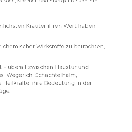
e in Sage, Märchen und Aberglaube und ihre
hnlichsten Kräuter ihren Wert haben
er chemischer Wirkstoffe zu betrachten,
.
 – überall zwischen Haustür und
ss, Wegerich, Schachtelhalm,
Heilkräfte, ihre Bedeutung in der
üge.