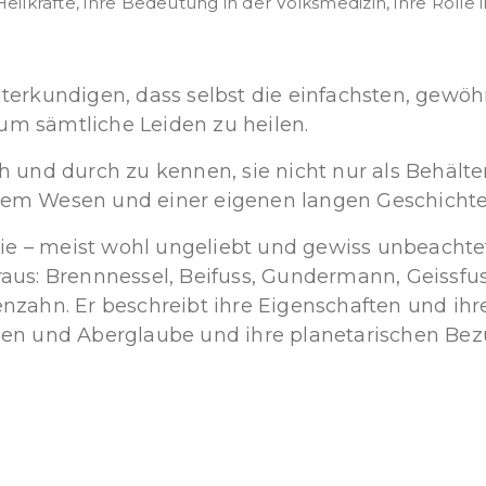
Heilkräfte, ihre Bedeutung in der Volksmedizin, ihre Roll
uterkundigen, dass selbst die einfachsten, gewö
um sämtliche Leiden zu heilen.
ch und durch zu kennen, sie nicht nur als Behält
enem Wesen und einer eigenen langen Geschichte
e – meist wohl ungeliebt und gewiss unbeachtet
raus: Brennnessel, Beifuss, Gundermann, Geissfu
hn. Er beschreibt ihre Eigenschaften und ihre 
chen und Aberglaube und ihre planetarischen Bez