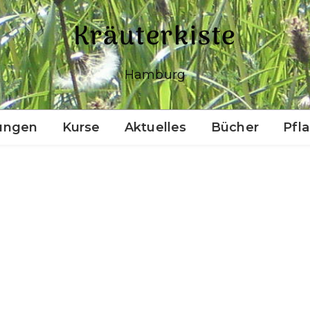
Kräuterkiste
Hamburg
ungen
Kurse
Aktuelles
Bücher
Pfl
Einführung ins
Räuchern (Outdoor)
Pflanzen für die Seele
Pflanzen für die Seele II
(ohne Vorkenntnisse)
Naturkosmetik selber
machen (Anfänger)